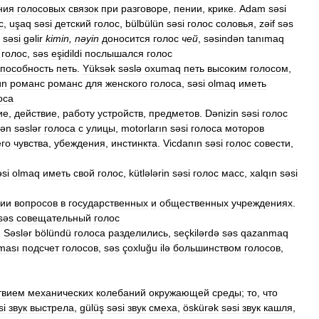
ния
голосовых
связок
при
разговоре
,
пении
,
крике
.
Adam
səsi
с
,
uşaq
səsi
детский
голос
,
bülbülün
səsi
голос
соловья
,
zəif
səs
,
səsi
gəlir
kimin
,
nəyin
доносится
голос
чей
,
səsindən
tanımaq
голос
,
səs
eşidildi
послышался
голос
способность
петь
.
Yüksək
səslə
oxumaq
петь
высоким
голосом
,
ün
романс
романс
для
женского
голоса
,
səsi
olmaq
иметь
оса
ие
,
действие
,
работу
устройств
,
предметов
.
Dənizin
səsi
голос
lən
səslər
голоса
с
улицы
,
motorların
səsi
голоса
моторов
его
чувства
,
убеждения
,
инстинкта
.
Vicdanın
səsi
голос
совести
,
əsi
olmaq
иметь
свой
голос
,
kütlələrin
səsi
голос
масс
,
xalqın
səsi
ии
вопросов
в
государственных
и
общественных
учреждениях
.
səs
совещательный
голос
.
Səslər
bölündü
голоса
разделились
,
seçkilərdə
səs
qazanmaq
lması
подсчет
голосов
,
səs
çoxluğu
ilə
большинством
голосов
,
твием
механических
колебаний
окружающей
среды
;
то
,
что
si
звук
выстрела
,
gülüş
səsi
звук
смеха
,
öskürək
səsi
звук
кашля
,