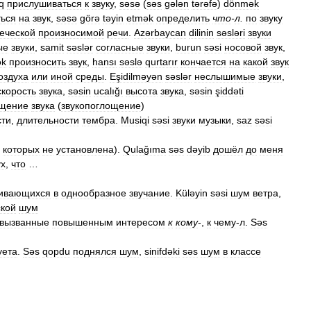
q
прислушиваться
к
звуку
,
səsə
(
səs
gələn
tərəfə
)
dönmək
ться
на
звук
,
səsə
görə
təyin
etmək
определить
что
-
л
.
по
звуку
еческой
произносимой
речи
.
Azərbaycan
dilinin
səsləri
звуки
ые
звуки
,
samit
səslər
согласные
звуки
,
burun
səsi
носовой
звук
,
ək
произносить
звук
,
hansı
səslə
qurtarır
кончается
на
какой
звук
оздуха
или
иной
среды
.
Eşidilməyən
səslər
неслышимые
звуки
,
скорость
звука
,
səsin
ucalığı
высота
звука
,
səsin
şiddəti
ощение
звука
(
звукопоглощение
)
сти
,
длительности
тембра
.
Musiqi
səsi
звуки
музыки
,
saz
səsi
которых
не
установлена
).
Qulağıma
səs
dəyib
дошёл
до
меня
ух
,
что
…
ивающихся
в
однообразное
звучание
.
Küləyin
səsi
шум
ветра
,
ской
шум
вызванные
повышенным
интересом
к
кому
-,
к
чему
-
л
.
Səs
уета
.
Səs
qopdu
поднялся
шум
,
sinifdəki
səs
шум
в
классе