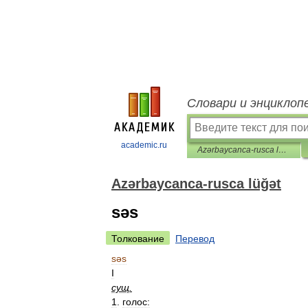
Словари и энциклоп
academic.ru
Azərbaycanca-rusca lüğət
Azərbaycanca-rusca lüğət
səs
Толкование
Перевод
səs
I
сущ
.
1
.
голос: