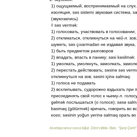
1
)
ощущаемый
,
воспринимаемый
на
слух
изоляция
,
səs
sistemi
звуковая
система
,
s
(
звукозапись
)
◊
səs
vermək:
1
)
голосовать
,
участвовать
в
голосовании
;
2
)
откликаться
,
откликнуться
на
чей
-
л
.
зов
шуметь
;
səs
çıxarmadan
не
издавая
звука
,
1
)
быть
предметом
разговоров
2
)
впадать
,
впасть
в
панику
;
səsi
kəsilmək:
1
)
умолкать
,
умолкнуть
,
замолкать
,
замолк
2
)
перестать
действовать
;
səsinə
səs
verm
откликнуться
на
зов
;
səsini
içinə
salmaq:
1
)
голоса
не
подавать
2
)
всхлипывать
,
судорожно
вздыхать
при
присоединять
свой
голос
к
чьему
-
л
.
голос
gəlmək
послышаться
(
о
голосе
);
səsə
salm
basmaq
(
götürmək
)
кричать
,
говорить
во
в
кого
;
səsinin
yoğun
yerinə
salmaq
орать
во
Azərbaycanca
-
rusca
lüğət
.
Dörd
cilddə
.
Bakı
, “
Şərq
-
Qərb
”