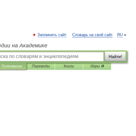
Запомнить сайт
Словарь на свой сайт
RU
едии на Академике
Найти!
Толкования
Переводы
Книги
Игры ⚽