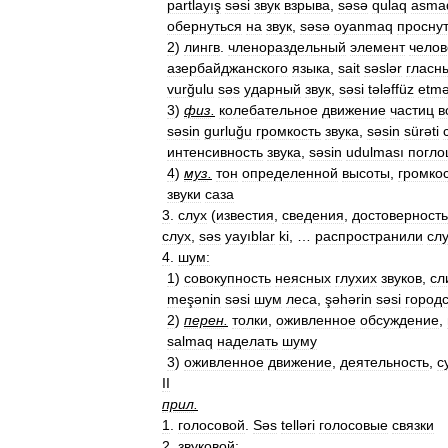
partlayış
səsi
звук
взрыва
,
səsə
qulaq
asma
обернуться
на
звук
,
səsə
oyanmaq
просну
2
)
лингв
.
членораздельный
элемент
челов
азербайджанского
языка
,
sait
səslər
гласн
vurğulu
səs
ударный
звук
,
səsi
tələffüz
etm
3
)
физ
.
колебательное
движение
частиц
в
səsin
gurluğu
громкость
звука
,
səsin
sürəti
интенсивность
звука
,
səsin
udulması
погл
4
)
муз
.
тон
определенной
высоты
,
громко
звуки
саза
3
.
слух
(
известия
,
сведения
,
достоверность
слух
,
səs
yayıblar
ki
, …
распространили
сл
4
.
шум:
1
)
совокупность
неясных
глухих
звуков
,
сл
meşənin
səsi
шум
леса
,
şəhərin
səsi
город
2
)
перен
.
толки
,
оживленное
обсуждение
,
salmaq
наделать
шуму
3
)
оживленное
движение
,
деятельность
,
с
II
прил
.
1
.
голосовой
.
Səs
telləri
голосовые
связки
2
.
звуковой: