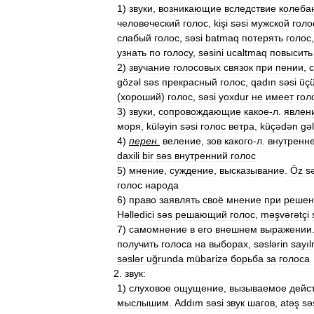
1
)
звуки
,
возникающие
вследствие
колеба
человеческий
голос
,
kişi
səsi
мужской
голо
слабый
голос
,
səsi
batmaq
потерять
голос
узнать
по
голосу
,
səsini
ucaltmaq
повысить
2
)
звучание
голосовых
связок
при
пении
,
gözəl
səs
прекрасный
голос
,
qadın
səsi
üç
(
хороший
)
голос
,
səsi
yoxdur
не
имеет
гол
3
)
звуки
,
сопровождающие
какое
-
л
.
явлен
моря
,
küləyin
səsi
голос
ветра
,
küçədən
gə
4
)
перен
.
веление
,
зов
какого
-
л
.
внутренн
daxili
bir
səs
внутренний
голос
5
)
мнение
,
суждение
,
высказывание
.
Öz
s
голос
народа
6
)
право
заявлять
своё
мнение
при
решен
Həlledici
səs
решающий
голос
,
məşvərətçi
7
)
самомнение
в
его
внешнем
выражении
получить
голоса
на
выборах
,
səslərin
sayı
səslər
uğrunda
mübarizə
борьба
за
голоса
2
.
звук:
1
)
слуховое
ощущение
,
вызываемое
дейс
мыслышим
.
Addım
səsi
звук
шагов
,
atəş
sə