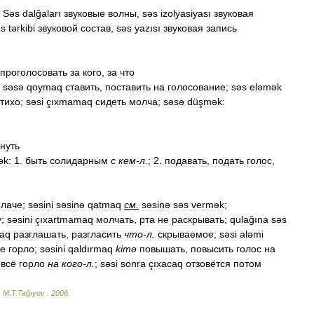
.
Səs
dalğaları
звуковые
волны
,
səs
izolyasiyası
звуковая
əs
tərkibi
звуковой
состав
,
səs
yazısı
звуковая
запись
проголосовать
за
кого
,
за
что
;
səsə
qoymaq
ставить
,
поставить
на
голосование
;
səs
eləmək
тихо
;
səsi
çıxmamaq
сидеть
молча
;
səsə
düşmək:
нуть
ək:
1
.
быть
солидарным
с
кем
-
л
.
;
2
.
подавать
,
подать
голос
,
плаче
;
səsini
səsinə
qatmaq
см
.
səsinə
səs
vermək
;
у
;
səsini
çıxartmamaq
молчать
,
рта
не
раскрывать
;
qulağına
səs
aq
разглашать
,
разгласить
что
-
л
.
скрываемое
;
səsi
aləmi
се
горло
;
səsini
qaldırmaq
kimə
повышать
,
повысить
голос
на
всё
горло
на
кого
-
л
.
;
səsi
sonra
çıxacaq
отзовётся
потом
.
M
.
T
.
Tağıyev
.
2006
.