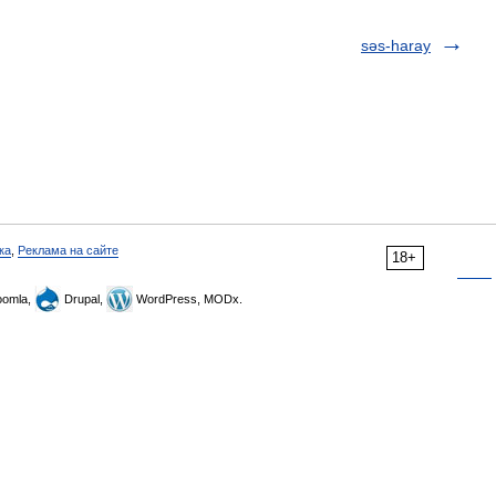
səs-haray
ка
,
Реклама на сайте
18+
omla,
Drupal,
WordPress, MODx.